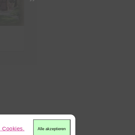
Hotel Bockelmann
Hote
⭐⭐⭐
⭐⭐⭐S
11,7km
12,0k
 Cookies.
Alle akzeptieren