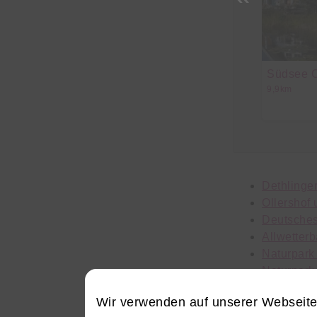
Südsee 
9,9km
Dethlinge
Ollershof
Deutsche
Allwetter
Naturpark
Naturpark
Flüggenh
Wir verwenden auf unserer Webseit