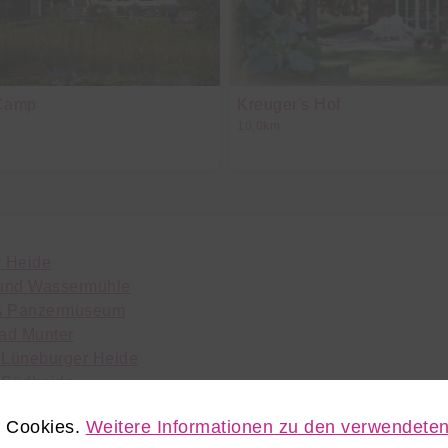
Camp
Kreuger's Hof
10,0km
r Heide
 und Wassermühle
s Panzermuseum
bad Munter
 Lüneburger Heide
 Südheide
ofsee
e Cookies.
Weitere Informationen zu den verwendeten