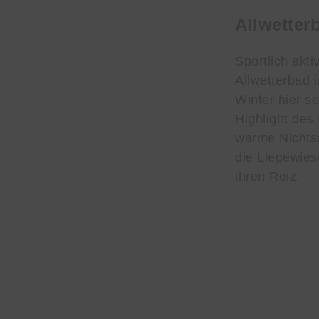
Allwetter
Sportlich akt
Allwetterbad
Winter hier s
Highlight des
warme Nicht
die Liegewie
ihren Reiz.