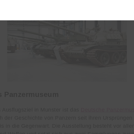
s Panzermuseum
 Ausflugsziel in Munster ist das
Deutsche Panzermu
h der Geschichte von Panzern seit ihren Ursprüngen 
is in die Gegenwart. Die Ausstellung besteht vor all