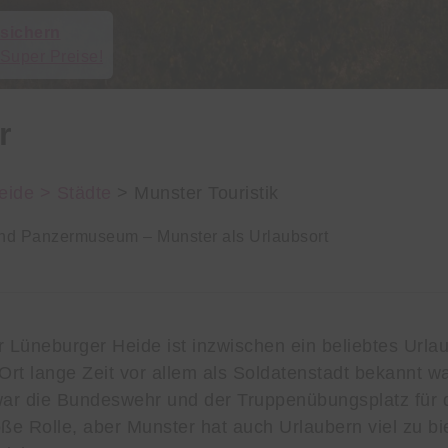
 sichern
 Super Preise!
r
eide >
Städte
> Munster Touristik
nd Panzermuseum – Munster als Urlaubsort
r Lüneburger Heide ist inzwischen ein beliebtes Urlau
rt lange Zeit vor allem als Soldatenstadt bekannt w
war die Bundeswehr und der Truppenübungsplatz für d
oße Rolle, aber Munster hat auch Urlaubern viel zu bi