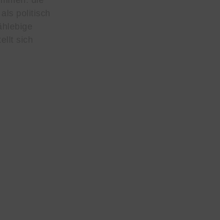
ammen: die
ls politisch
ählebige
ellt sich