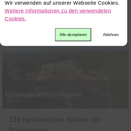
beeindruckendsten ist, wenn das Heidekraut
Wir verwenden auf unserer Webseite Cookies.
…
Weitere Informationen zu den verwendeten
Cookies.
Weiterlesen
Alle akzeptieren
Ablehnen
Heidegarten im Höpen
130 Heidesorten bieten ein
Blütenmeer