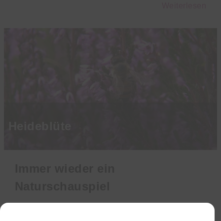
Weiterlesen
Heideblüte
Immer wieder ein
Naturschauspiel
Klar, dass die Lüneburger Heide am