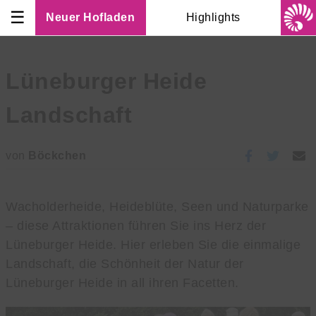
☰
Neuer Hofladen
Highlights
Lüneburger Heide
Landschaft
von
Böckchen
Wacholderheide, Heideblüte, Seen und Naturparke
– diese Attraktionen führen Sie ins Herz der
Lüneburger Heide. Hier erleben Sie die einmalige
Landschaft, die Schönheit der Natur der
Lüneburger Heide in all ihren Facetten.