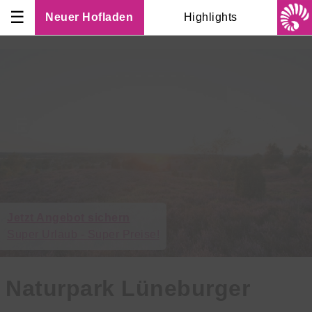
☰
Neuer Hofladen
Highlights
Jetzt Angebot sichern
Super Urlaub - Super Preise!
Naturpark Lüneburger