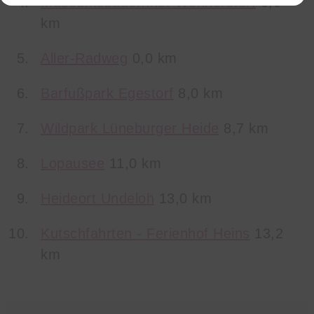
Museumsbauernhof Wennerstorf
0,0
km
Aller-Radweg
0,0 km
Barfußpark Egestorf
8,0 km
Wildpark Lüneburger Heide
8,7 km
Lopausee
11,0 km
Heideort Undeloh
13,0 km
Kutschfahrten - Ferienhof Heins
13,2
km