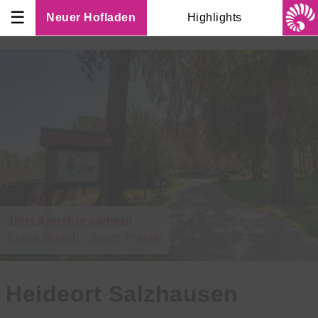
☰
Neuer Hofladen
Highlights
Jetzt Angebot sichern
Super Urlaub - Super Preise!
Heideort Salzhausen