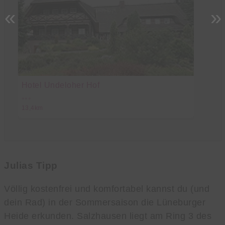
«
»
Hotel Undeloher Hof
Re
Ho
⭐⭐⭐
13,4km
19
Julias Tipp
Völlig kostenfrei und komfortabel kannst du (und
dein Rad) in der Sommersaison die Lüneburger
Heide erkunden. Salzhausen liegt am Ring 3 des