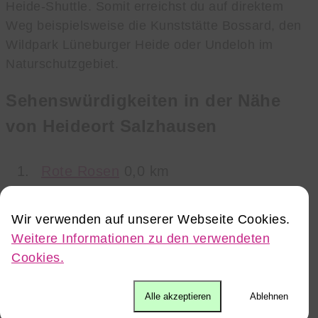
Heide-Shuttle. Somit erreichst du auf direktem
Weg beispielsweise die Kunststätte Bossard, den
Wildpark Lüneburger Heide oder Undeloh im
Naturschutzgebiet.
Sehenswürdigkeiten in der Nähe
von Heideort Salzhausen
Rote Rosen
0,0 km
Weihnachtsmärkte der Lüneburger
Wir verwenden auf unserer Webseite Cookies.
Heide
0,0 km
Weitere Informationen zu den verwendeten
Cookies.
Genusswandern Heidschnuckenweg
0,0 km
Alle akzeptieren
Ablehnen