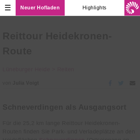
☰
Neuer Hofladen
Highlights
Reittour Heidekronen-
Route
Lüneburger Heide >
Reiten
von
Julia Voigt
Schneverdingen als Ausgangsort
Für die 25,2 km lange Reittour Heidekronen-
Routen finden Sie Park- und Verladeplätze an den
Heideflächen
Schneverdingen
(Ortseingang an