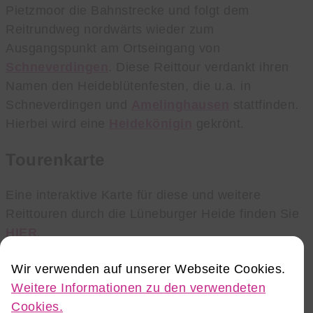
Pietzmoor die Bahnstrecke und folgt dem
Reitrundweg nordwärts wieder zum
Ausgangspunkt am Ortseingang von
Schneverdingen
. Diese Reittour verdankt ihren
Namen den Heideblütenfesten, die u.a. in
Schneverdingen und
Amelinghausen
stattfinden.
Hierbei wird eine
Heidekönigin
gekrönt.
Tourenkarte
Eine interaktive Karte für diese und weitere
Reittouren durch die Lüneburger Heide finden Sie
HIER
.
Wir verwenden auf unserer Webseite Cookies.
Mehr Ideen für Dich
Weitere Informationen zu den verwendeten
Cookies.