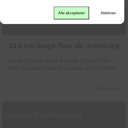
Alle akzeptieren
Ablehnen
Reittour Eichen-Route
33,8 km lange Tour ab Jesteburg
Diese 33,8 km lange Reittour Eichen-Tour
führt Sie durch eine besonders schöne Ecke
…
Weiterlesen
Reittour Findlingspfad