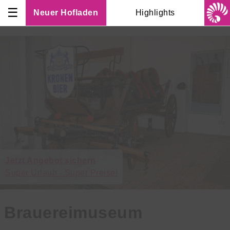
☰
Neuer Hofladen
Highlights
Jetzt Angebot sichern
Super Urlaub - Super Preise!
Brauereimuseum