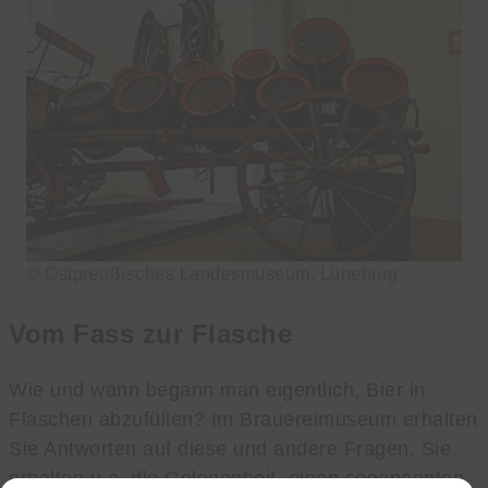
© Ostpreußisches Landesmuseum, Lüneburg
Vom Fass zur Flasche
Wie und wann begann man eigentlich, Bier in
Flaschen abzufüllen? Im Brauereimuseum erhalten
Sie Antworten auf diese und andere Fragen. Sie
erhalten u.a. die Gelegenheit, einen sogenannten