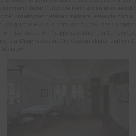
liche Kultur unserer Vorfahren. Wie war das, mit den 
usammenzuleben? Und wie konnte man alles selbst h
chte? Inzwischen gehören mehrere Gebäude zum M
 Dat groode Hus aus dem Jahre 1795, der Kalandhof
 ein Backhaus, ein Treppenspeicher, ein Schweinesta
nd ein Wagenschauer. Ein Museumsladen und ein C
m Museum.