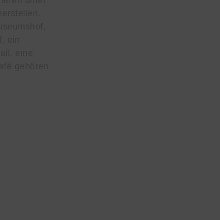
Tieren unter
erstellen,
useumshof,
, ein
ll, eine
afé gehören