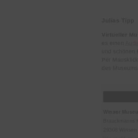
Julias Tipp
Virtueller 
es einen
Audi
und schönen F
Per Mausklick
des Museums 
Winser Muse
Brauckmanns K
29308 Winsen (