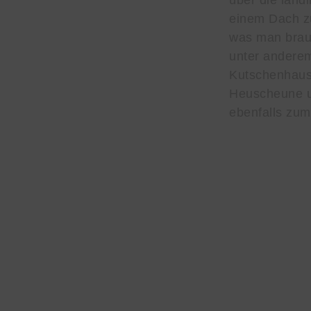
über die länd
einem Dach z
was man brau
unter anderem
Kutschenhaus,
Heuscheune u
ebenfalls zu