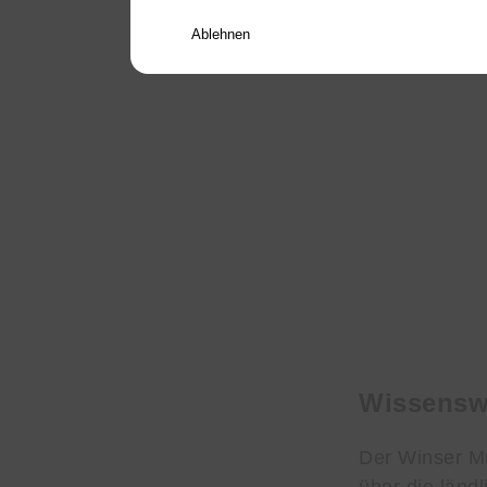
Heu gelagert
Ablehnen
Wissensw
Der Winser Mu