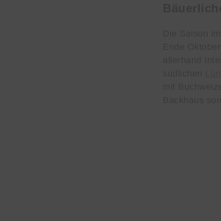
Bäuerlic
Die Saison i
Ende Oktober
allerhand Int
südlichen
Lün
mit Buchweize
Backhaus sorg