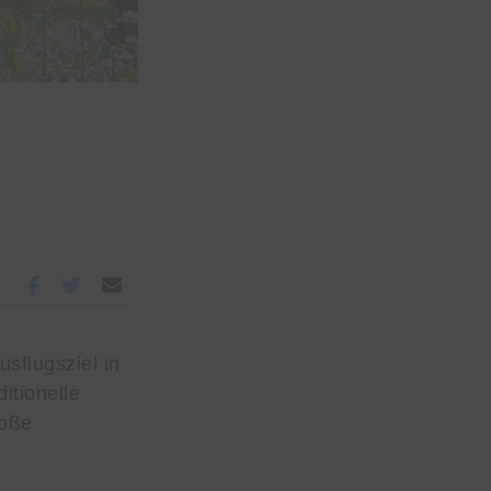
sflugsziel in
itionelle
roße