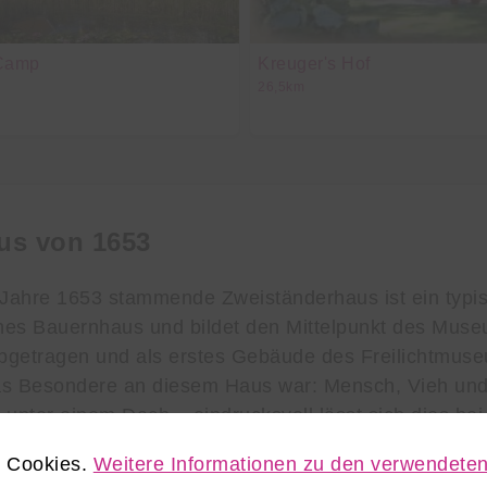
Camp
Kreuger's Hof
26,5km
us von 1653
Jahre 1653 stammende Zweiständerhaus ist ein typi
hes Bauernhaus und bildet den Mittelpunkt des Mus
bgetragen und als erstes Gebäude des Freilichtmuse
as Besondere an diesem Haus war: Mensch, Vieh und
 unter einem Dach – eindrucksvoll lässt sich dies be
inser Museumshofes nachvollziehen. Man sieht, wo d
e Cookies.
Weitere Informationen zu den verwendeten
ie Menschen lebten (und wie sie lebten!), und wo da