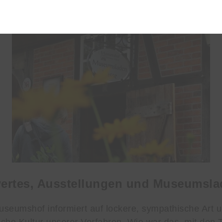
 wurden.
ertes, Ausstellungen und Museumsla
seumshof informiert auf lockere, sympathische Art 