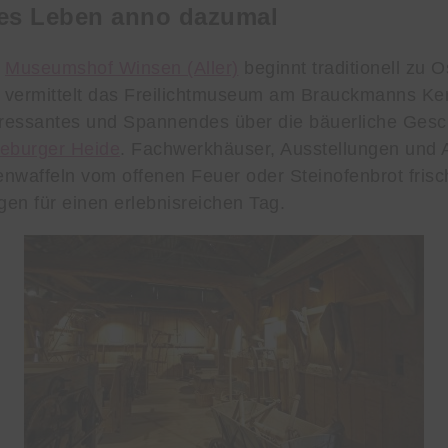
hes Leben anno dazumal
m
Museumshof Winsen (Aller)
beginnt traditionell zu O
 vermittelt das Freilichtmuseum am Brauckmanns Ker
eressantes und Spannendes über die bäuerliche Gesch
eburger Heide
. Fachwerkhäuser, Ausstellungen und 
nwaffeln vom offenen Feuer oder Steinofenbrot fris
en für einen erlebnisreichen Tag.