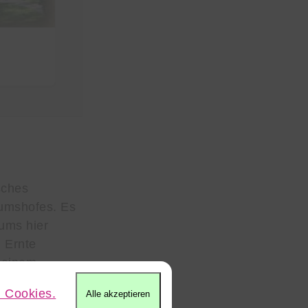
Ferienhof Knoop
14,4km
sches
eumshofes. Es
ums hier
 Ernte
i einem
ie Tiere
 Cookies.
Alle akzeptieren
s Getreide und