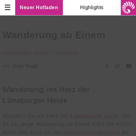
☰
Neuer Hofladen
Highlights
Wanderung ab Einem
Lüneburger Heide >
Wandern
von
Julia Voigt
Wanderung ins Herz der
Lüneburger Heide
Wandern Sie ins Herz der
Lüneburger Heide
. Die
16 km lange Wanderung ab Einem führt Sie mitten
durch das Zentrum des
Naturschutzgebietes
bis