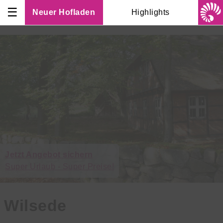
☰
Neuer Hofladen
Highlights
Jetzt Angebot sichern
Super Urlaub - Super Preise!
Wilsede