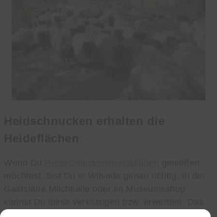
Heidschnucken erhalten die
Heideflächen
Wenn Du
Heidschnuckenspezialitäten
genießen
möchtest, bist Du in Wilsede genau richtig. In der
Gaststätte Milchhalle oder im Museumsshop
kannst Du diese verköstigen bzw. erwerben. Das
Fleisch stammt von der eigenen