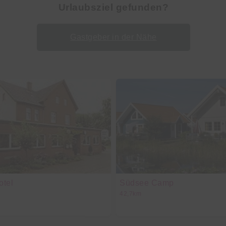
Urlaubsziel gefunden?
Gastgeber in der Nähe
otel
Südsee Camp
42,7km