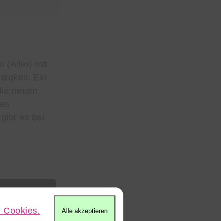
 (Aller) mit
igkeit. Ein
die neuen
nes
gibt es bei
 Cookies.
Alle akzeptieren