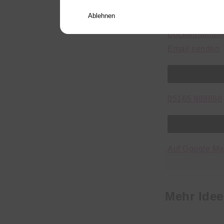
Lange Straße 
Ablehnen
27336 Rethem 
Bockwindmühle
Email senden
05165 989888
Auf Google M
Mehr Idee