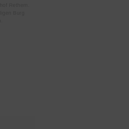
ghof Rethem.
ligen Burg
n.