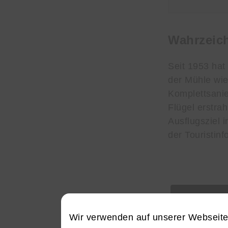
Wahrzeic
Seit 1953 hat 
der Mühle wie
Komplettsanie
Flügel erstra
Ausflugsziel 
der Touristin
Wir verwenden auf unserer Webseit
Bockwindmüh