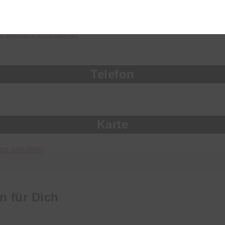
4
(Aller)
 Rethem im Internet
Telefon
Karte
aps ansehen
n für Dich