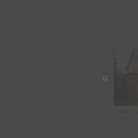
«
Helms' H
0,7km