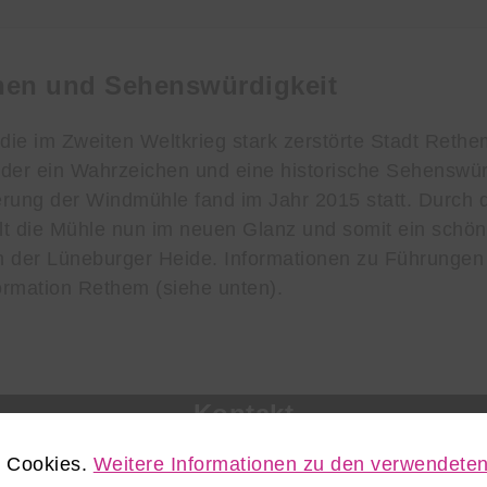
hen und Sehenswürdigkeit
die im Zweiten Weltkrieg stark zerstörte Stadt Rethem
der ein Wahrzeichen und eine historische Sehenswürd
rung der Windmühle fand im Jahr 2015 statt. Durch 
hlt die Mühle nun im neuen Glanz und somit ein schö
in der Lüneburger Heide. Informationen zu Führungen 
formation Rethem (siehe unten).
Kontakt
e Cookies.
Weitere Informationen zu den verwendeten
le Rethem