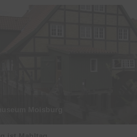
useum Moisburg
g ist Mahltag