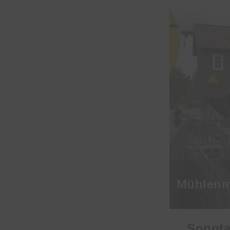
Mühlenm
Sonnta