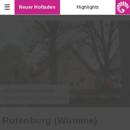
☰
Neuer Hofladen
Highlights
Jetzt Angebot sichern
Super Urlaub - Super Preise!
Rotenburg (Wümme)