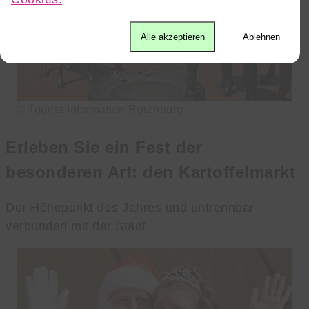
Alle akzeptieren
Ablehnen
© Tourist-Information Rotenburg
Erleben Sie ein Fest der
besonderen Art: den Kartoffelmarkt
Der Höhepunkt des Jahres und untrennbar
verbunden mit der Stadt