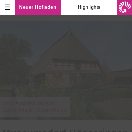
☰
Neuer Hofladen
Highlights
Jetzt Angebot sichern
Super Urlaub - Super Preise!