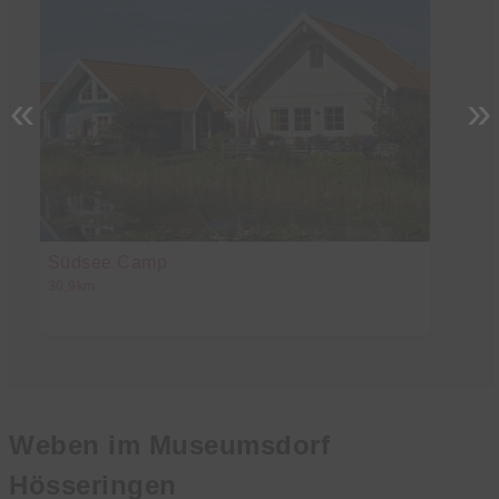
«
»
Südsee Camp
Kr
30,9km
27
Weben im Museumsdorf
Hösseringen