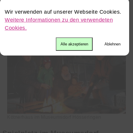
niederdeutschen Hallen- und Rauchhauses. Übers
Dach abziehender Feuerdunst räucherte einst
Wir verwenden auf unserer Webseite Cookies.
Schinken und Würste, trocknete Erntevorräte und
Weitere Informationen zu den verwendeten
vertrieb Ungeziefer.
Cookies.
Alle akzeptieren
Ablehnen
Kötnerhaus im Museumsdorf Hösseringen