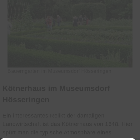
Bauerngarten im Museumsdorf Hösseringen
Kötnerhaus im Museumsdorf
Hösseringen
Ein interessantes Relikt der damaligen
Landwirtschaft ist das Kötnerhaus von 1648. Hier
spürt man die typische Atmosphäre eines