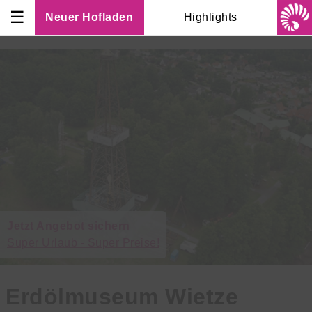
☰
Neuer Hofladen
Highlights
Jetzt Angebot sichern
Super Urlaub - Super Preise!
Erdölmuseum Wietze