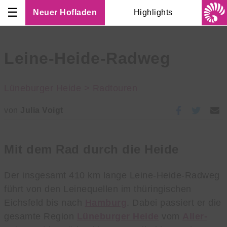
☰
Neuer Hofladen
Highlights
Leine-Heide-Radweg
Lüneburger Heide >
Radtouren
von
Julia Voigt
Mit dem Rad durch die Heide
Der insgesamt 410 km lange Leine-Heide-Radweg
führt von den Leinequellen im thüringischen
Eichsfeld bis nach
Hamburg
. Dabei passiert er die
gesamte Region
Lüneburger Heide
vom
Aller-