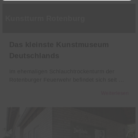
Kunstturm Rotenburg
Das kleinste Kunstmuseum
Deutschlands
Im ehemaligen Schlauchtrockenturm der
Rotenburger Feuerwehr befindet sich seit …
Weiterlesen