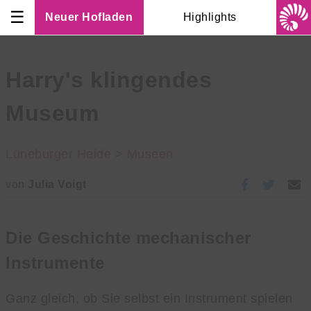
☰
Neuer Hofladen
Highlights
Harry's klingendes
Museum
Lüneburger Heide >
Museen
von
Julia Voigt
Die Geschichte mechanischer
Instrumente
Ganz gleich, ob Sie selbst ein Instrument spielen