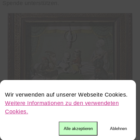
Spende unterstützen.
Wir verwenden auf unserer Webseite Cookies.
© Aller-Leine-Tal Tourismusregion,
http://www.aller-leine-
Weitere Informationen zu den verwendeten
tal.de
Cookies.
Mehr Ideen für Dich
Alle akzeptieren
Ablehnen