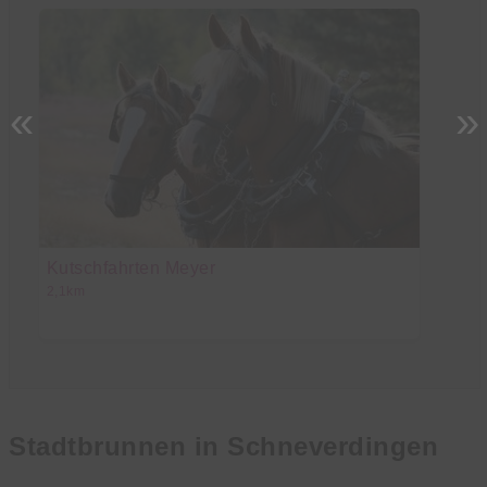
«
»
Kutschfahrten Meyer
Fe
2,1km
3,
Stadtbrunnen in Schneverdingen