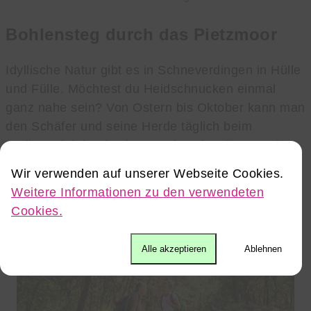
Bohlensteg durch das Pietzmoor
Idyllische Natur gibt es in Schneverdingen in Hülle
und Fülle. Möchtest du Heidschnucken einmal
ganz nahe sein? Von Ostern bis Oktober kann man
den Schäfer und seine Herde täglich beim
Stallaustrieb beobachten. Oder wie wäre es mit
einer Kutschfahrt durch das Naturschutzgebiet
Wir verwenden auf unserer Webseite Cookies.
Lüneburger Heide? Photo: Erlebniswelt
Weitere Informationen zu den verwendeten
Lüneburger Heide GmbH
Cookies.
Alle akzeptieren
Ablehnen