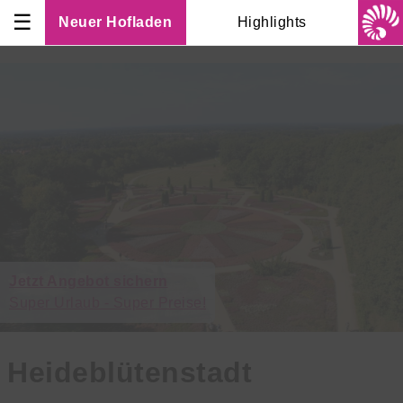
☰
Neuer Hofladen
Highlights
Jetzt Angebot sichern
Super Urlaub - Super Preise!
Heideblütenstadt