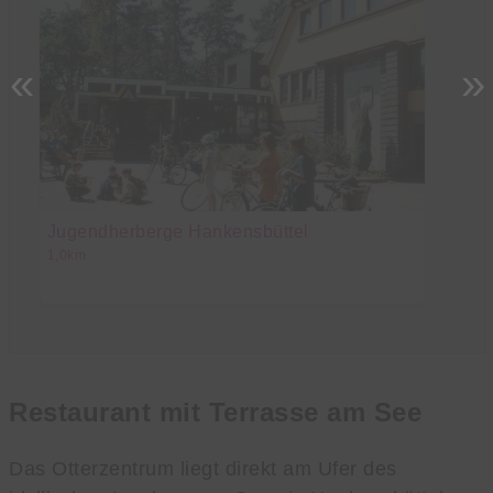
«
»
Jugendherberge Hankensbüttel
S
1,0km
49
Restaurant mit Terrasse am See
Das Otterzentrum liegt direkt am Ufer des