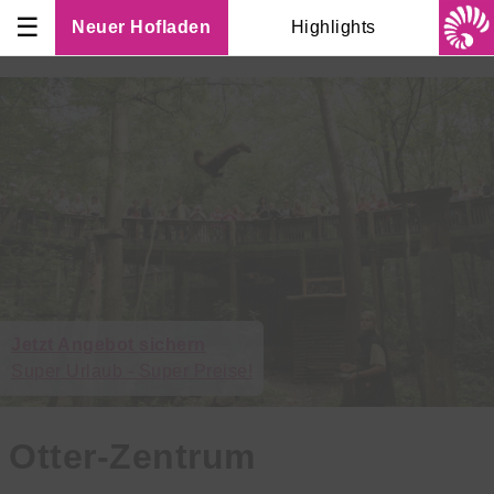
☰
Neuer Hofladen
Highlights
Jetzt Angebot sichern
Super Urlaub - Super Preise!
Otter-Zentrum