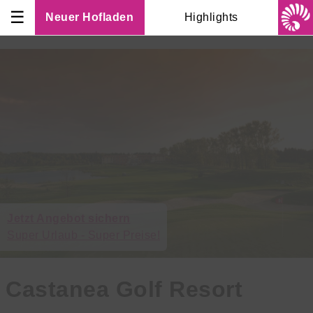
☰
Neuer Hofladen
Highlights
Jetzt Angebot sichern
Super Urlaub - Super Preise!
Castanea Golf Resort