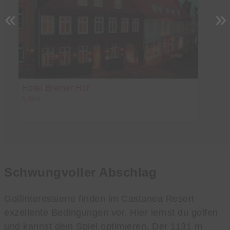
«
»
Hotel Bremer Hof
J
5,3km
8,
Schwungvoller Abschlag
Golfinteressierte finden im Castanea Resort
exzellente Bedingungen vor. Hier lernst du golfen
und kannst dein Spiel optimieren. Der 1131 m